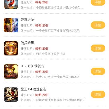
详情
开服时间：
09月/20日
版本介绍：
小怪爆充直道招猛虎小极品+5长久好玩
帝尊大陆
详情
开服时间：
09月/20日
版本介绍：
一个会员打天下谁都有可能是黑马
佣兵暗黑
详情
开服时间：
09月/20日
版本介绍：
佣兵会员微变鉴定挂机
１７６旷世复古
详情
开服时间：
09月/20日
版本介绍：
战士刀刀毒道士带僵尸横扫BOOS
星王+４攻速合击
详情
开服时间：
09月/20日
版本介绍：
新舞帝鏖战全新版本上线原始道盾合击