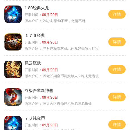
1.80经典火龙
详情
开服时间：
09月/20日
版本介绍：
24小时活动不断，激情不断
１７６经典
详情
开服时间：
09月/20日
版本介绍：
赤月终极骨灰耐玩运九好搞散人打宝
风云沉默
详情
开服时间：
09月/20日
版本介绍：
养老长期金币沉默散人？吃肉无暗坑
终极吾辈新神器
详情
开服时间：
09月/20日
版本介绍：
三天合区自动挂机浑源渾源斩仙
７６纯金币
详情
开服时间：
09月/20日