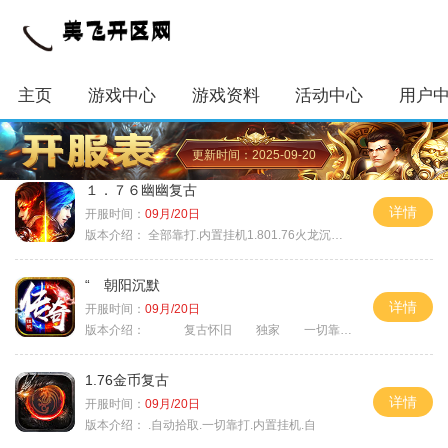
主页
游戏中心
游戏资料
活动中心
用户
更新时间：2025-09-20
１．７６幽幽复古
详情
开服时间：
09月/20日
版本介绍：
全部靠打.内置挂机1.801.76火龙沉默微变
“ 朝阳沉默
详情
开服时间：
09月/20日
版本介绍：
复古怀旧 独家 一切靠打
1.76金币复古
详情
开服时间：
09月/20日
版本介绍：
.自动拾取.一切靠打.内置挂机.自