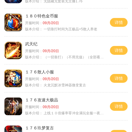
版本介绍：
无隐藏无套装无主播1.76
１８０特色金币服
详情
开服时间：
09月/20日
版本介绍：
一切靠打时间为王极品+5散人养老
武天纪
详情
开服时间：
09月/20日
版本介绍：
（一切靠打）（不用充值）（全部看脸）
１７６散人小服
详情
开服时间：
09月/20日
版本介绍：
火龙沉默冰雪神器微变复古
１７６攻速大极品
详情
开服时间：
09月/20日
版本介绍：
上线１０倍爆率零冲全满玩全服一夜终极
１７６玖梦复古