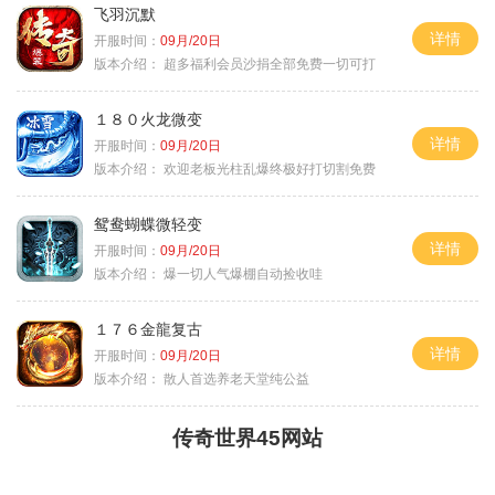
飞羽沉默
详情
开服时间：
09月/20日
版本介绍：
超多福利会员沙捐全部免费一切可打
１８０火龙微变
详情
开服时间：
09月/20日
版本介绍：
欢迎老板光柱乱爆终极好打切割免费
鸳鸯蝴蝶微轻变
详情
开服时间：
09月/20日
版本介绍：
爆一切人气爆棚自动捡收哇
１７６金龍复古
详情
开服时间：
09月/20日
版本介绍：
散人首选养老天堂纯公益
传奇世界45网站