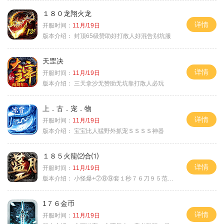
１８０龙翔火龙
详情
开服时间：
11月/19日
版本介绍：
封顶65级赞助好打散人好混告别坑服
天罡决
详情
开服时间：
11月/19日
版本介绍：
三天拿沙无赞助无坑靠打散人必玩
上．古．宠．物
详情
开服时间：
11月/19日
版本介绍：
宝宝比人猛野外抓宠ＳＳＳＳ神器
１８５火龍⑵合⑴
详情
开服时间：
11月/19日
版本介绍：
小怪爆+⑦⑧⑨套１秒７６刀９５范围捡
1７６金币
详情
开服时间：
11月/19日