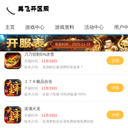
主页
游戏中心
游戏资料
活动中心
用户
更新时间：2025-11-19
刀刀切割5%冰雪
详情
开服时间：
11月/19日
版本介绍：
送捐献狂暴顶赞时装速来？
１７６极品合击
详情
开服时间：
11月/19日
版本介绍：
全新小怪爆+8死神躲避+60%
送满火龙
详情
开服时间：
11月/19日
版本介绍：
送满赞助送全满免费捡物免费挂机