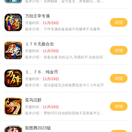
版本介绍：
全网独家，金币复古，养老耐玩，保底回収
万劫主宰专属
详情
开服时间：
11月/19日
版本介绍：
千件专属装备保值不控爆率不关爆率
１７６无极合击
详情
开服时间：
11月/19日
版本介绍：
装备全爆.轻松运九.等级好升.自捡自回
１、７６、纯金币
详情
开服时间：
11月/19日
版本介绍：
道法超猛无沙捐免费送首冲０３年金币
鸾鸟沉默
详情
开服时间：
11月/19日
版本介绍：
赞助可打自动拾取茴收不卖装备半公益服
龍图腾2023版