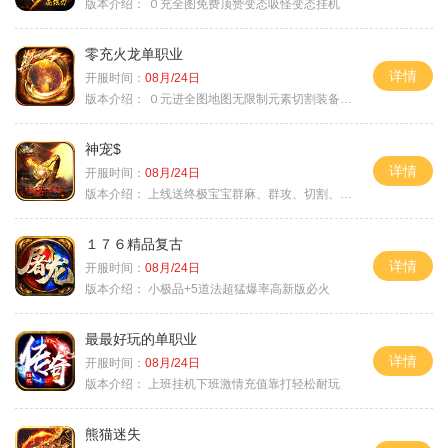
版本介绍：
０充全图免费顶赞变态吸怪变态挂机
零充火龙单职业
详情
开服时间：
08月/24日
版本介绍：
０元进全图地图无限制元素切割装备鉴定
神宠$
详情
开服时间：
08月/24日
版本介绍：
上线送终极宝宝群麻、群攻、切割、吸血
１７６精品复古
详情
开服时间：
08月/24日
版本介绍：
小极品+5道法超猛爆率高新版必火
最最好玩的单职业
详情
开服时间：
08月/24日
版本介绍：
上班挂机下班激情充值靠打轻松耐玩
熊猫迷失