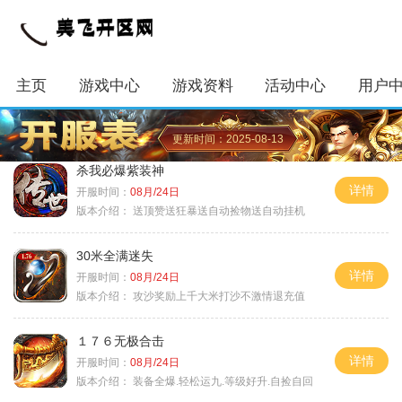
主页
游戏中心
游戏资料
活动中心
用户
更新时间：2025-08-13
杀我必爆紫装神
详情
开服时间：
08月/24日
版本介绍：
送顶赞送狂暴送自动捡物送自动挂机
30米全满迷失
详情
开服时间：
08月/24日
版本介绍：
攻沙奖励上千大米打沙不激情退充值
１７６无极合击
详情
开服时间：
08月/24日
版本介绍：
装备全爆.轻松运九.等级好升.自捡自回