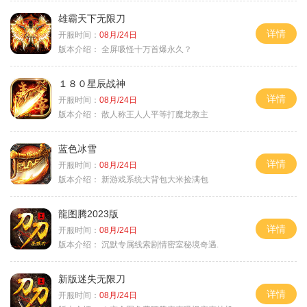
雄霸天下无限刀
详情
开服时间：
08月/24日
版本介绍：
全屏吸怪十万首爆永久？
１８０星辰战神
详情
开服时间：
08月/24日
版本介绍：
散人称王人人平等打魔龙教主
蓝色冰雪
详情
开服时间：
08月/24日
版本介绍：
新游戏系统大背包大米捡满包
龍图腾2023版
详情
开服时间：
08月/24日
版本介绍：
沉默专属线索剧情密室秘境奇遇.
新版迷失无限刀
详情
开服时间：
08月/24日