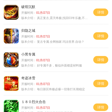
破馆沉默
详情
开服时间：
01月/27日
版本介绍：
真正复古,震天终极,找回03年乐趣,不搞花里胡
归隐之城
详情
开服时间：
01月/27日
版本介绍：
复古专属.全网独家.玛法世界.自动？
小黑专属
详情
开服时间：
01月/27日
版本介绍：
好专属不多，貌似外面都是材料服
奇迹冰雪
详情
开服时间：
01月/27日
版本介绍：
每日新区终极必爆一切靠打长期稳定
１８０烈火合击
详情
开服时间：
01月/27日