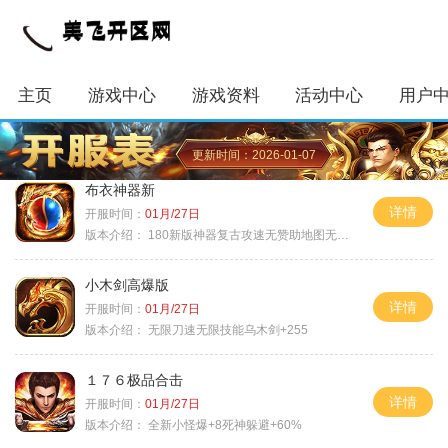
主页
游戏中心
游戏资料
活动中心
用户
更新时间：2026-01-07
布衣神器新
详情
开服时间：
01月/27日
版本介绍：
180新版神器复古攻速无赞助地图无排行
小木剑高爆版
详情
开服时间：
01月/27日
版本介绍：
无限刀速无限技能乌木剑+255
１７６极品合击
详情
开服时间：
01月/27日
版本介绍：
全新小怪爆+8死神躲避+60%