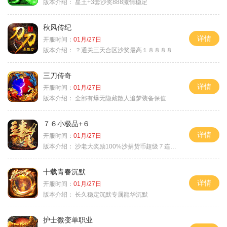
版本介绍：
星王+3套沙奖888激情稳定
秋风传纪
详情
开服时间：
01月/27日
版本介绍：
？通关三天合区沙奖最高１８８８８
三刀传奇
详情
开服时间：
01月/27日
版本介绍：
全部有爆无隐藏散人追梦装备保值
７６小极品+６
详情
开服时间：
01月/27日
版本介绍：
沙老大奖励100%沙捐货币超级７连鞭尸
十载青春沉默
详情
开服时间：
01月/27日
版本介绍：
长久稳定沉默专属龍华沉默
护士微变单职业