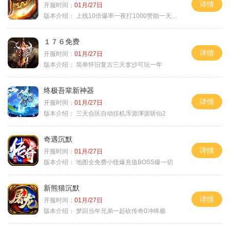
详情
开服时间：
01月/27日
版本介绍：
上线10倍爆率一夜打1000赞助一天毕业
１７６免费
详情
开服时间：
01月/27日
版本介绍：
简单怀旧复古三天拿沙可玩一年
终极吾辈新神器
详情
开服时间：
01月/27日
版本介绍：
三天合区自动挂机浑源渾源斩仙2
奇遇沉默
详情
开服时间：
01月/27日
版本介绍：
地图全免费小怪爆充值BOSS爆一切
新熊猫沉默
详情
开服时间：
01月/27日
版本介绍：
梦回当年兄弟一起砍传奇0冲终极