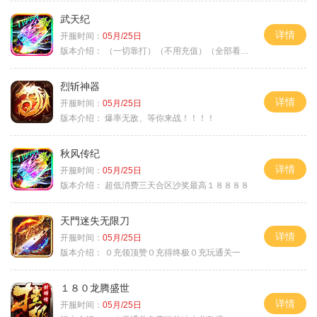
武天纪
详情
开服时间：
05月/25日
版本介绍：
（一切靠打）（不用充值）（全部看脸）
烈斩神器
详情
开服时间：
05月/25日
版本介绍：
爆率无敌、等你来战！！！！
秋风传纪
详情
开服时间：
05月/25日
版本介绍：
超低消费三天合区沙奖最高１８８８８
天門迷失无限刀
详情
开服时间：
05月/25日
版本介绍：
０充领顶赞０充得终极０充玩通关一
１８０龙腾盛世
详情
开服时间：
05月/25日