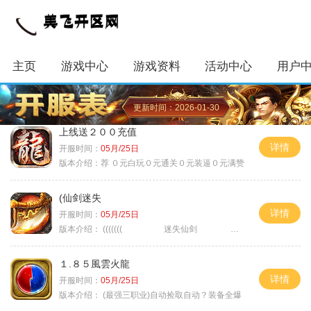
主页
游戏中心
游戏资料
活动中心
用户
更新时间：2026-01-30
上线送２００充值
详情
开服时间：
05月/25日
版本介绍：
荐 ０元白玩０元通关０元装逼０元满赞
(仙剑迷失
详情
开服时间：
05月/25日
版本介绍：
((((((( 迷失仙剑 )))))
１.８５風雲火龍
详情
开服时间：
05月/25日
版本介绍：
(最强三职业)自动捡取自动？装备全爆