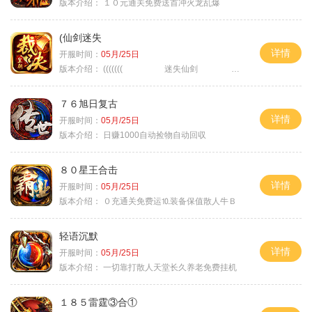
版本介绍：
１０元通关免费送首冲火龙乱爆
(仙剑迷失
详情
开服时间：
05月/25日
版本介绍：
((((((( 迷失仙剑 )))))
７６旭日复古
详情
开服时间：
05月/25日
版本介绍：
日赚1000自动捡物自动回収
８０星王合击
详情
开服时间：
05月/25日
版本介绍：
０充通关免费运⒑装备保值散人牛Ｂ
轻语沉默
详情
开服时间：
05月/25日
版本介绍：
一切靠打散人天堂长久养老免费挂机
１８５雷霆③合①